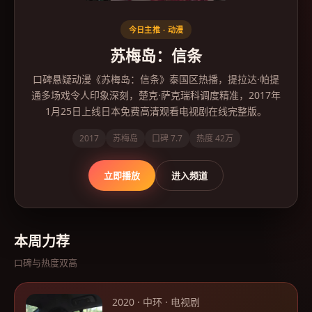
今日主推 ·
动漫
苏梅岛：信条
口碑悬疑动漫《苏梅岛：信条》泰国区热播，提拉达·帕提
通多场戏令人印象深刻，楚克·萨克瑞科调度精准，2017年
1月25日上线日本免费高清观看电视剧在线完整版。
2017
苏梅岛
口碑
7.7
热度
42万
立即播放
进入频道
本周力荐
口碑与热度双高
2020
·
中环
·
电视剧