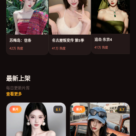
追击·东京4
苏梅岛：信条
名古屋叛变传 第5季
41万
热度
42万
热度
41万
热度
最新上架
每日更新片库
查看更多
新片
8.1
新片
8.7