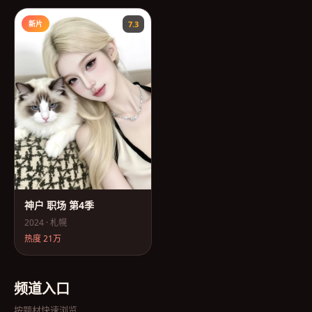
新片
7.3
神户 职场 第4季
2024
·
札幌
热度
21万
频道入口
按题材快速浏览