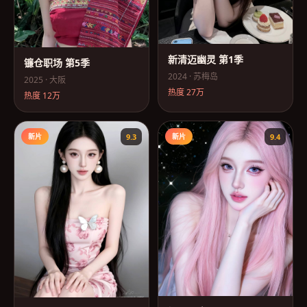
新清迈幽灵 第1季
镰仓职场 第5季
2024
·
苏梅岛
2025
·
大阪
热度
27万
热度
12万
新片
9.3
新片
9.4