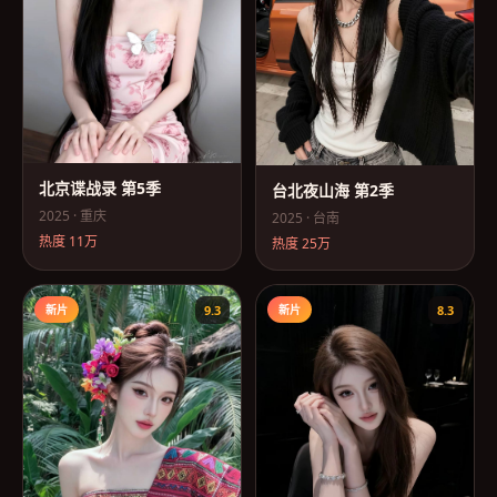
北京谍战录 第5季
台北夜山海 第2季
2025
·
重庆
2025
·
台南
热度
11万
热度
25万
新片
9.3
新片
8.3