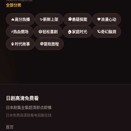
全部分类
🔥
高分热播
✨
新鲜上架
🕵
悬疑探案
💗
浪漫心动
⚡
热血燃场
😄
轻松喜剧
🏠
家庭时光
🪐
奇幻脑洞
🏮
时代故事
🧭
冒险旅程
日剧高清免费看
日本剧集全集超清即点即播
日本免费高清观看电视剧在线
首页