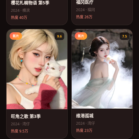
福冈医疗
樱花札幌物语 第5季
2024
·
福冈
2024
·
横滨
热度
26万
热度
40万
新片
9.6
新片
7.5
维港孤城
旺角之歌 第3季
2024
·
湾仔
2024
·
湾仔
热度
23万
热度
9.5万